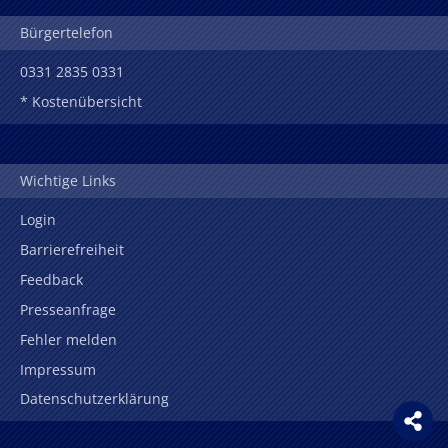
Bürgertelefon
0331 2835 0331
* Kostenübersicht
Wichtige Links
Login
Barrierefreiheit
Feedback
Presseanfrage
Fehler melden
Impressum
Datenschutzerklärung