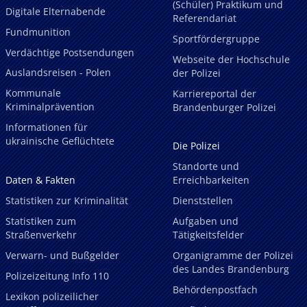
(Schüler) Praktikum und
Digitale Elternabende
Referendariat
Fundmunition
Sportfördergruppe
Verdächtige Postsendungen
Webseite der Hochschule
Auslandsreisen - Polen
der Polizei
Kommunale
Karriereportal der
Kriminalprävention
Brandenburger Polizei
Informationen für
ukrainische Geflüchtete
Die Polizei
Standorte und
Daten & Fakten
Erreichbarkeiten
Statistiken zur Kriminalität
Dienststellen
Statistiken zum
Aufgaben und
Straßenverkehr
Tätigkeitsfelder
Verwarn- und Bußgelder
Organigramme der Polizei
des Landes Brandenburg
Polizeizeitung Info 110
Behördenpostfach
Lexikon polizeilicher