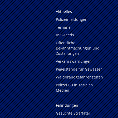
Aktuelles
Polizeimeldungen
Termine
RSS-Feeds
Öffentliche
Bekanntmachungen und
Zustellungen
Verkehrswarnungen
Pegelstände für Gewässer
Waldbrandgefahrenstufen
Polizei BB in sozialen
Medien
Fahndungen
Gesuchte Straftäter