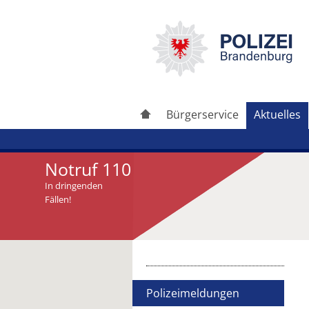
Bürgerservice
Aktuelles
Notruf 110
In dringenden
Fällen!
Artikel drucken
Artikel weiterleiten
Polizeimeldungen