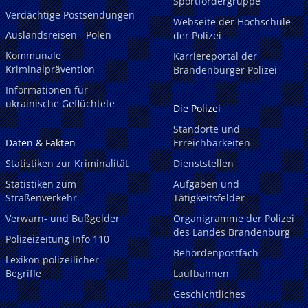
Sportfördergruppe
Verdächtige Postsendungen
Webseite der Hochschule
Auslandsreisen - Polen
der Polizei
Kommunale
Karriereportal der
Kriminalprävention
Brandenburger Polizei
Informationen für
ukrainische Geflüchtete
Die Polizei
Standorte und
Daten & Fakten
Erreichbarkeiten
Statistiken zur Kriminalität
Dienststellen
Statistiken zum
Aufgaben und
Straßenverkehr
Tätigkeitsfelder
Verwarn- und Bußgelder
Organigramme der Polizei
des Landes Brandenburg
Polizeizeitung Info 110
Behördenpostfach
Lexikon polizeilicher
Begriffe
Laufbahnen
Geschichtliches