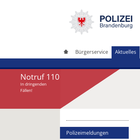
Bürgerservice
Aktuelles
Notruf 110
In dringenden
Fällen!
Artikel drucken
Artikel weiterleiten
Polizeimeldungen