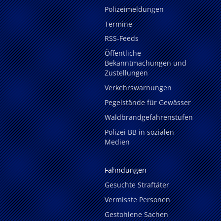
Polizeimeldungen
Termine
RSS-Feeds
Öffentliche
Bekanntmachungen und
Zustellungen
Verkehrswarnungen
Pegelstände für Gewässer
Waldbrandgefahrenstufen
Polizei BB in sozialen
Medien
Fahndungen
Gesuchte Straftäter
Vermisste Personen
Gestohlene Sachen