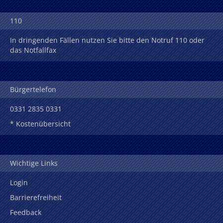
110
In dringenden Fällen nutzen Sie bitte den Notruf 110 oder
das Notfallfax
Bürgertelefon
0331 2835 0331
* Kostenübersicht
Wichtige Links
Login
Barrierefreiheit
Feedback