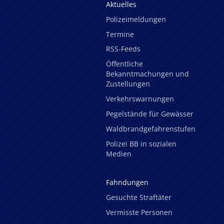
Aktuelles
Polizeimeldungen
Termine
RSS-Feeds
Öffentliche
Bekanntmachungen und
Zustellungen
Verkehrswarnungen
Pegelstände für Gewässer
Waldbrandgefahrenstufen
Polizei BB in sozialen
Medien
Fahndungen
Gesuchte Straftäter
Vermisste Personen