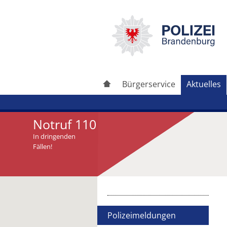
Bürgerservice
Aktuelles
Notruf 110
In dringenden
Fällen!
Artikel drucken
Artikel weiterleiten
Polizeimeldungen