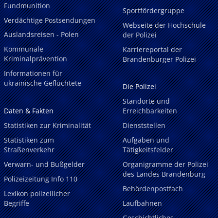
Fundmunition
Sportfördergruppe
Verdächtige Postsendungen
Webseite der Hochschule
Auslandsreisen - Polen
der Polizei
Kommunale
Karriereportal der
Kriminalprävention
Brandenburger Polizei
Informationen für
ukrainische Geflüchtete
Die Polizei
Standorte und
Daten & Fakten
Erreichbarkeiten
Statistiken zur Kriminalität
Dienststellen
Statistiken zum
Aufgaben und
Straßenverkehr
Tätigkeitsfelder
Verwarn- und Bußgelder
Organigramme der Polizei
des Landes Brandenburg
Polizeizeitung Info 110
Behördenpostfach
Lexikon polizeilicher
Begriffe
Laufbahnen
Geschichtliches