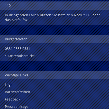
110
In dringenden Fällen nutzen Sie bitte den Notruf 110 oder
das Notfallfax
Bürgertelefon
0331 2835 0331
* Kostenübersicht
Wichtige Links
Login
Barrierefreiheit
Feedback
Presseanfrage