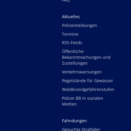
Aktuelles
Polizeimeldungen
Termine
RSS-Feeds
Öffentliche
Bekanntmachungen und
Zustellungen
Verkehrswarnungen
Pegelstände für Gewässer
Waldbrandgefahrenstufen
Polizei BB in sozialen
Medien
Fahndungen
Gesuchte Straftäter