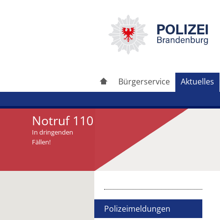
Bürgerservice
Aktuelles
Notruf 110
In dringenden
Fällen!
Artikel drucken
Artikel weiterleiten
Polizeimeldungen