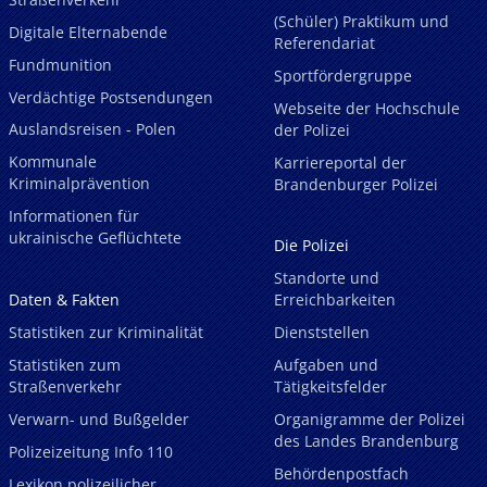
(Schüler) Praktikum und
Digitale Elternabende
Referendariat
Fundmunition
Sportfördergruppe
Verdächtige Postsendungen
Webseite der Hochschule
Auslandsreisen - Polen
der Polizei
Kommunale
Karriereportal der
Kriminalprävention
Brandenburger Polizei
Informationen für
ukrainische Geflüchtete
Die Polizei
Standorte und
Daten & Fakten
Erreichbarkeiten
Statistiken zur Kriminalität
Dienststellen
Statistiken zum
Aufgaben und
Straßenverkehr
Tätigkeitsfelder
Verwarn- und Bußgelder
Organigramme der Polizei
des Landes Brandenburg
Polizeizeitung Info 110
Behördenpostfach
Lexikon polizeilicher