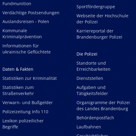
Fundmunition
Sportfördergruppe
Verdächtige Postsendungen
Webseite der Hochschule
Auslandsreisen - Polen
der Polizei
Kommunale
Karriereportal der
Kriminalprävention
Brandenburger Polizei
Informationen für
ukrainische Geflüchtete
Die Polizei
Standorte und
Daten & Fakten
Erreichbarkeiten
Statistiken zur Kriminalität
Dienststellen
Statistiken zum
Aufgaben und
Straßenverkehr
Tätigkeitsfelder
Verwarn- und Bußgelder
Organigramme der Polizei
des Landes Brandenburg
Polizeizeitung Info 110
Behördenpostfach
Lexikon polizeilicher
Begriffe
Laufbahnen
Geschichtliches