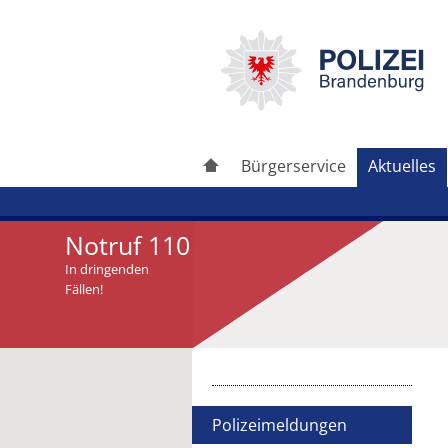
Bürgerservice
Aktuelles
Notruf 110
In dringenden
Fällen!
Artikel drucken
Artikel weiterleiten
Polizeimeldungen