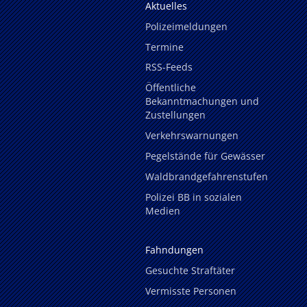
Aktuelles
Polizeimeldungen
Termine
RSS-Feeds
Öffentliche
Bekanntmachungen und
Zustellungen
Verkehrswarnungen
Pegelstände für Gewässer
Waldbrandgefahrenstufen
Polizei BB in sozialen
Medien
Fahndungen
Gesuchte Straftäter
Vermisste Personen