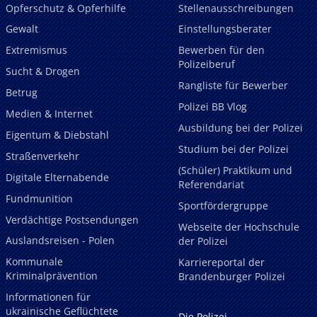
Opferschutz & Opferhilfe
Stellenausschreibungen
Gewalt
Einstellungsberater
Extremismus
Bewerben für den
Polizeiberuf
Sucht & Drogen
Rangliste für Bewerber
Betrug
Polizei BB Vlog
Medien & Internet
Ausbildung bei der Polizei
Eigentum & Diebstahl
Studium bei der Polizei
Straßenverkehr
(Schüler) Praktikum und
Digitale Elternabende
Referendariat
Fundmunition
Sportfördergruppe
Verdächtige Postsendungen
Webseite der Hochschule
Auslandsreisen - Polen
der Polizei
Kommunale
Karriereportal der
Kriminalprävention
Brandenburger Polizei
Informationen für
ukrainische Geflüchtete
Die Polizei