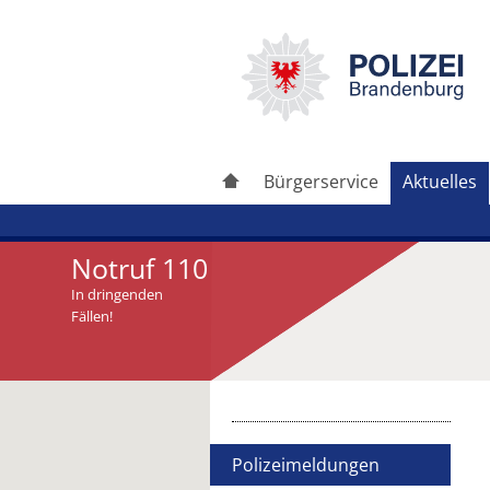
Bürgerservice
Aktuelles
Notruf 110
In dringenden
Fällen!
Artikel drucken
Artikel weiterleiten
Polizeimeldungen