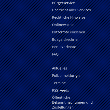
Bürgerservice
Übersicht aller Services
Rechtliche Hinweise
Onlinewache
Blitzerfoto einsehen
Bußgeldrechner
Benutzerkonto
FAQ
Aktuelles
Polizeimeldungen
Termine
RSS-Feeds
Öffentliche
Bekanntmachungen und
Zustellungen