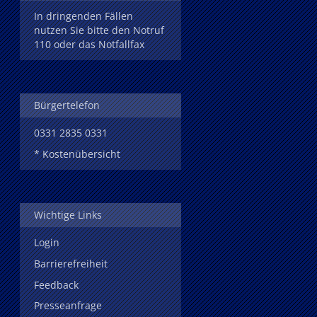
In dringenden Fällen
nutzen Sie bitte den Notruf
110 oder das Notfallfax
Bürgertelefon
0331 2835 0331
* Kostenübersicht
Wichtige Links
Login
Barrierefreiheit
Feedback
Presseanfrage