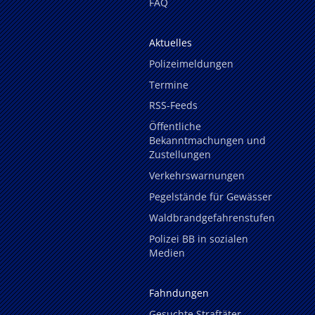
FAQ
Aktuelles
Polizeimeldungen
Termine
RSS-Feeds
Öffentliche
Bekanntmachungen und
Zustellungen
Verkehrswarnungen
Pegelstände für Gewässer
Waldbrandgefahrenstufen
Polizei BB in sozialen
Medien
Fahndungen
Gesuchte Straftäter