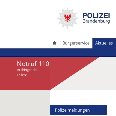
Bürgerservice
Aktuelles
Notruf 110
In dringenden
Fällen!
Artikel drucken
Artikel weiterleiten
Polizeimeldungen