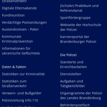
Straßenverkehr
(Schüler) Praktikum und
Digitale Elternabende
Referendariat
Fundmunition
Sportfördergruppe
Verdächtige Postsendungen
Webseite der Hochschule
Auslandsreisen - Polen
der Polizei
Kommunale
Karriereportal der
Kriminalprävention
Brandenburger Polizei
Informationen für
ukrainische Geflüchtete
Die Polizei
Standorte und
Daten & Fakten
Erreichbarkeiten
Statistiken zur Kriminalität
Dienststellen
Statistiken zum
Aufgaben und
Straßenverkehr
Tätigkeitsfelder
Verwarn- und Bußgelder
Organigramme der Polizei
des Landes Brandenburg
Polizeizeitung Info 110
Behördenpostfach