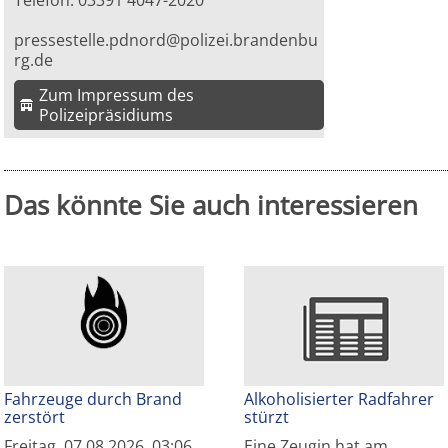
Telefon: 03391 4047-2020
pressestelle.pdnord@polizei.brandenbu
rg.de
Zum Impressum des
Polizeipräsidiums
Das könnte Sie auch interessieren
Fahrzeuge durch Brand
Alkoholisierter Radfahrer
zerstört
stürzt
Freitag, 07.08.2026, 03:06
Eine Zeugin hat am