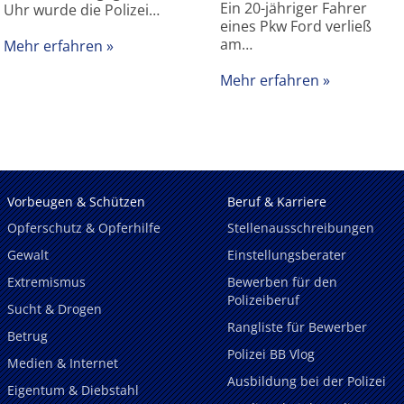
Ein 20-jähriger Fahrer
Uhr wurde die Polizei…
eines Pkw Ford verließ
am…
Mehr erfahren
Mehr erfahren
Vorbeugen & Schützen
Beruf & Karriere
Opferschutz & Opferhilfe
Stellenausschreibungen
Gewalt
Einstellungsberater
Extremismus
Bewerben für den
Polizeiberuf
Sucht & Drogen
Rangliste für Bewerber
Betrug
Polizei BB Vlog
Medien & Internet
Ausbildung bei der Polizei
Eigentum & Diebstahl