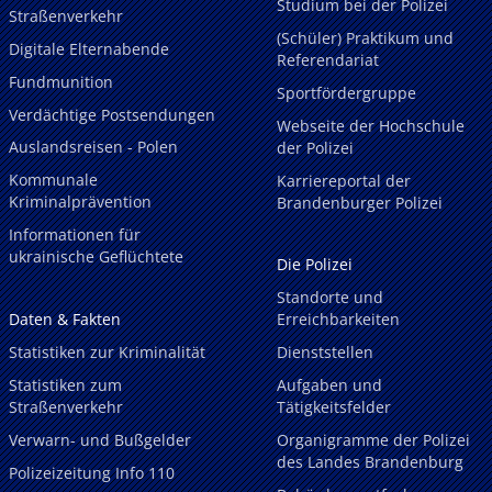
Studium bei der Polizei
Straßenverkehr
(Schüler) Praktikum und
Digitale Elternabende
Referendariat
Fundmunition
Sportfördergruppe
Verdächtige Postsendungen
Webseite der Hochschule
Auslandsreisen - Polen
der Polizei
Kommunale
Karriereportal der
Kriminalprävention
Brandenburger Polizei
Informationen für
ukrainische Geflüchtete
Die Polizei
Standorte und
Daten & Fakten
Erreichbarkeiten
Statistiken zur Kriminalität
Dienststellen
Statistiken zum
Aufgaben und
Straßenverkehr
Tätigkeitsfelder
Verwarn- und Bußgelder
Organigramme der Polizei
des Landes Brandenburg
Polizeizeitung Info 110