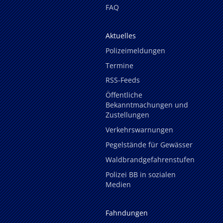
FAQ
Aktuelles
Polizeimeldungen
Termine
RSS-Feeds
Öffentliche
Bekanntmachungen und
Zustellungen
Verkehrswarnungen
Pegelstände für Gewässer
Waldbrandgefahrenstufen
Polizei BB in sozialen
Medien
Fahndungen