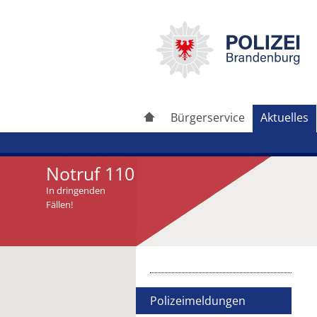
Bürgerservice
Aktuelles
Notruf 110
In dringenden
Fällen!
Artikel drucken
Artikel weiterleiten
Polizeimeldungen