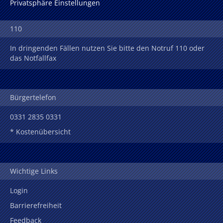
Privatsphäre Einstellungen
110
In dringenden Fällen nutzen Sie bitte den Notruf 110 oder
das Notfallfax
Bürgertelefon
0331 2835 0331
* Kostenübersicht
Wichtige Links
Login
Barrierefreiheit
Feedback