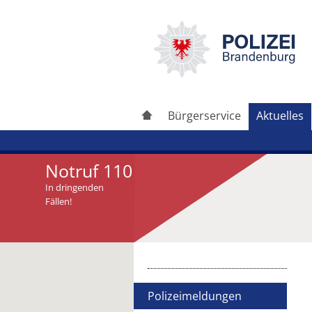
Bürgerservice
Aktuelles
Notruf 110
In dringenden
Fällen!
Artikel drucken
Artikel weiterleiten
Polizeimeldungen