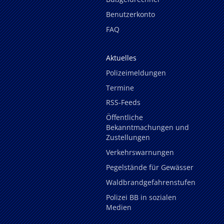
Benutzerkonto
FAQ
Aktuelles
Polizeimeldungen
Termine
RSS-Feeds
Öffentliche
Bekanntmachungen und
Zustellungen
Verkehrswarnungen
Pegelstände für Gewässer
Waldbrandgefahrenstufen
Polizei BB in sozialen
Medien