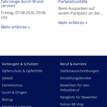
Fahrzeuge durch Brand
Parkplatzunfälle
zerstört
Beim Ausparken auf
Freitag, 07.08.2026, 03:06
einem Parkplatz an der…
Uhr
Mehr erfahren
Mehr erfahren
Vorbeugen & Schützen
Beruf & Karriere
Opferschutz & Opferhilfe
Stellenausschreibungen
Gewalt
Einstellungsberater
Extremismus
Bewerben für den
Polizeiberuf
Sucht & Drogen
Rangliste für Bewerber
Betrug
Polizei BB Vlog
Medien & Internet