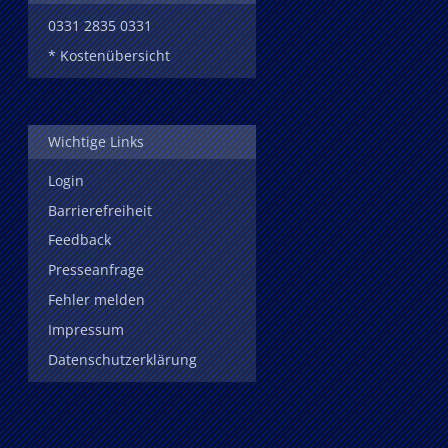
0331 2835 0331
* Kostenübersicht
Wichtige Links
Login
Barrierefreiheit
Feedback
Presseanfrage
Fehler melden
Impressum
Datenschutzerklärung