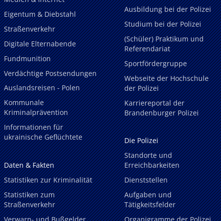
Ausbildung bei der Polizei
Eigentum & Diebstahl
Studium bei der Polizei
Straßenverkehr
(Schüler) Praktikum und
Digitale Elternabende
Referendariat
Fundmunition
Sportfördergruppe
Verdächtige Postsendungen
Webseite der Hochschule
Auslandsreisen - Polen
der Polizei
Kommunale
Karriereportal der
Kriminalprävention
Brandenburger Polizei
Informationen für
ukrainische Geflüchtete
Die Polizei
Standorte und
Daten & Fakten
Erreichbarkeiten
Statistiken zur Kriminalität
Dienststellen
Statistiken zum
Aufgaben und
Straßenverkehr
Tätigkeitsfelder
Verwarn- und Bußgelder
Organigramme der Polizei