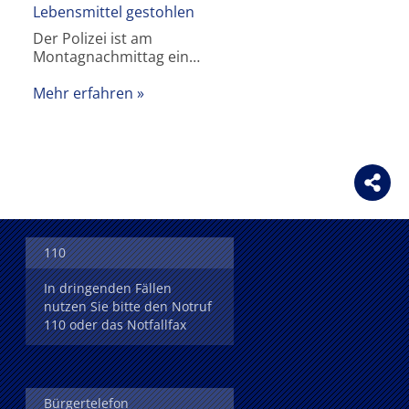
Lebensmittel gestohlen
Der Polizei ist am
Montagnachmittag ein…
Mehr erfahren
110
In dringenden Fällen
nutzen Sie bitte den Notruf
110 oder das Notfallfax
Bürgertelefon