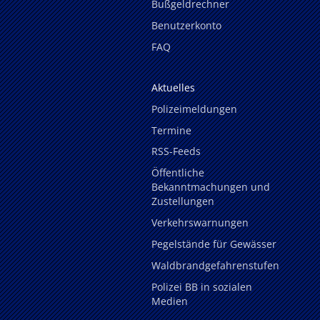
Bußgeldrechner
Benutzerkonto
FAQ
Aktuelles
Polizeimeldungen
Termine
RSS-Feeds
Öffentliche
Bekanntmachungen und
Zustellungen
Verkehrswarnungen
Pegelstände für Gewässer
Waldbrandgefahrenstufen
Polizei BB in sozialen
Medien