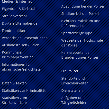
Medien & Internet
Ausbildung bei der Polizei
Eigentum & Diebstahl
Studium bei der Polizei
Straßenverkehr
(Schüler) Praktikum und
Digitale Elternabende
Referendariat
Fundmunition
Sportfördergruppe
Verdächtige Postsendungen
Webseite der Hochschule
Auslandsreisen - Polen
der Polizei
Kommunale
Karriereportal der
Kriminalprävention
Brandenburger Polizei
Informationen für
ukrainische Geflüchtete
Die Polizei
Standorte und
Daten & Fakten
Erreichbarkeiten
Statistiken zur Kriminalität
Dienststellen
Statistiken zum
Aufgaben und
Straßenverkehr
Tätigkeitsfelder