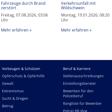
Fahrzeuge durch Brand
Verkehrsunfall mit
zerstört
Wildschwein
Freitag, 07.08.2026, 03:06
Montag, 19.01.2026, 08:20
Uhr
Uhr
Mehr erfahren
Mehr erfahren
Vorbeugen & Schützen
Beruf & Karriere
Opferschutz & Opferhilfe
Stellenausschreibungen
Gewalt
Einstellungsberater
Extremismus
Bewerben für den
Polizeiberuf
Sucht & Drogen
Rangliste für Bewerber
Betrug
Polizei BB Vlog