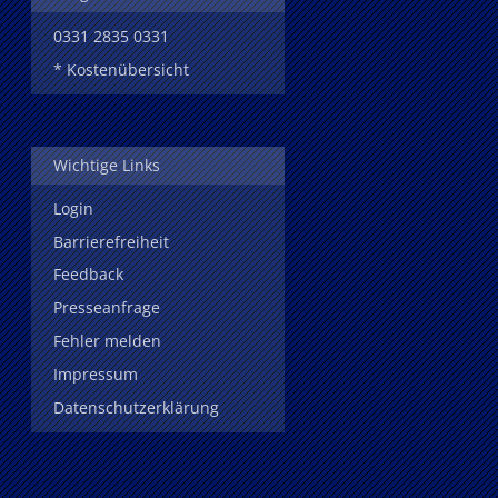
0331 2835 0331
* Kostenübersicht
Wichtige Links
Login
Barrierefreiheit
Feedback
Presseanfrage
Fehler melden
Impressum
Datenschutzerklärung