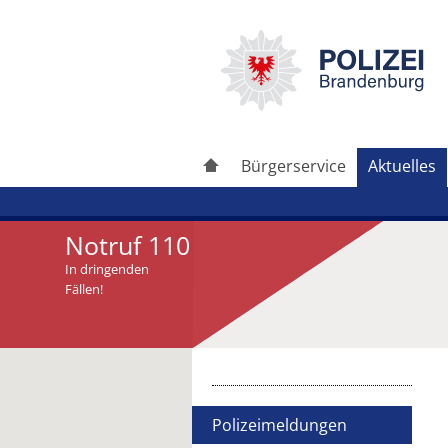
Bürgerservice
Aktuelles
Notruf 110
In dringenden
Fällen!
Artikel drucken
Artikel weiterleiten
Polizeimeldungen