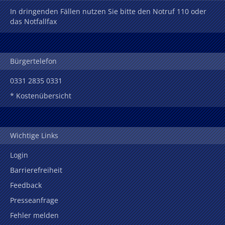
In dringenden Fällen nutzen Sie bitte den Notruf 110 oder
das Notfallfax
Bürgertelefon
0331 2835 0331
* Kostenübersicht
Wichtige Links
Login
Barrierefreiheit
Feedback
Presseanfrage
Fehler melden