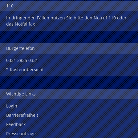
110
In dringenden Fällen nutzen Sie bitte den Notruf 110 oder
das Notfallfax
Bürgertelefon
0331 2835 0331
* Kostenübersicht
Wichtige Links
Login
Barrierefreiheit
Feedback
Presseanfrage