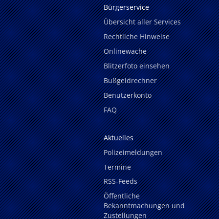
Bürgerservice
Übersicht aller Services
Rechtliche Hinweise
Onlinewache
Blitzerfoto einsehen
Bußgeldrechner
Benutzerkonto
FAQ
Aktuelles
Polizeimeldungen
Termine
RSS-Feeds
Öffentliche
Bekanntmachungen und
Zustellungen