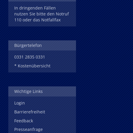
In dringenden Fällen
nutzen Sie bitte den Notruf
110 oder das Notfallfax
Bürgertelefon
0331 2835 0331
* Kostenübersicht
Wichtige Links
Login
Barrierefreiheit
Feedback
Presseanfrage