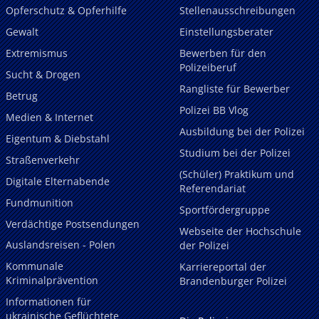
Opferschutz & Opferhilfe
Stellenausschreibungen
Gewalt
Einstellungsberater
Extremismus
Bewerben für den
Polizeiberuf
Sucht & Drogen
Rangliste für Bewerber
Betrug
Polizei BB Vlog
Medien & Internet
Ausbildung bei der Polizei
Eigentum & Diebstahl
Studium bei der Polizei
Straßenverkehr
(Schüler) Praktikum und
Digitale Elternabende
Referendariat
Fundmunition
Sportfördergruppe
Verdächtige Postsendungen
Webseite der Hochschule
Auslandsreisen - Polen
der Polizei
Kommunale
Karriereportal der
Kriminalprävention
Brandenburger Polizei
Informationen für
ukrainische Geflüchtete