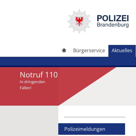
Bürgerservice
Aktuelles
Notruf 110
In dringenden
Fällen!
Artikel drucken
Artikel weiterleiten
Polizeimeldungen