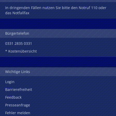
In dringenden Fällen nutzen Sie bitte den Notruf 110 oder
das Notfallfax
Bürgertelefon
0331 2835 0331
* Kostenübersicht
Wichtige Links
Login
Barrierefreiheit
Feedback
Presseanfrage
Fehler melden