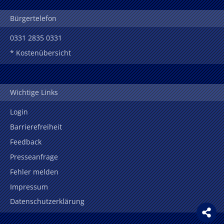
Bürgertelefon
0331 2835 0331
* Kostenübersicht
Wichtige Links
Login
Barrierefreiheit
Feedback
Presseanfrage
Fehler melden
Impressum
Datenschutzerklärung