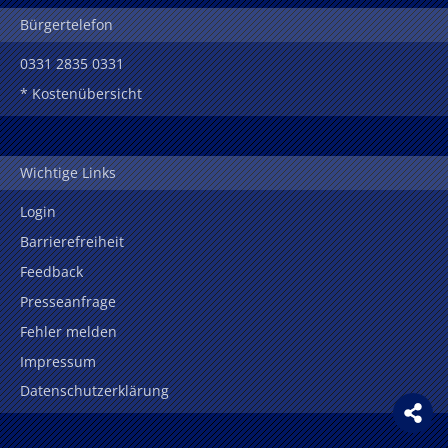
Bürgertelefon
0331 2835 0331
* Kostenübersicht
Wichtige Links
Login
Barrierefreiheit
Feedback
Presseanfrage
Fehler melden
Impressum
Datenschutzerklärung