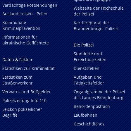
Verdächtige Postsendungen
Webseite der Hochschule
Auslandsreisen - Polen
der Polizei
Kommunale
Karriereportal der
Kriminalprävention
Brandenburger Polizei
Informationen für
ukrainische Geflüchtete
Die Polizei
Standorte und
Daten & Fakten
Erreichbarkeiten
Statistiken zur Kriminalität
Dienststellen
Statistiken zum
Aufgaben und
Straßenverkehr
Tätigkeitsfelder
Verwarn- und Bußgelder
Organigramme der Polizei
des Landes Brandenburg
Polizeizeitung Info 110
Behördenpostfach
Lexikon polizeilicher
Begriffe
Laufbahnen
Geschichtliches