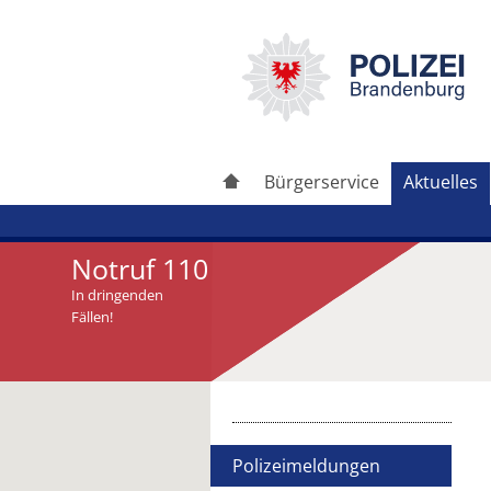
Bürgerservice
Aktuelles
Notruf 110
In dringenden
Fällen!
Artikel drucken
Artikel weiterleiten
Polizeimeldungen