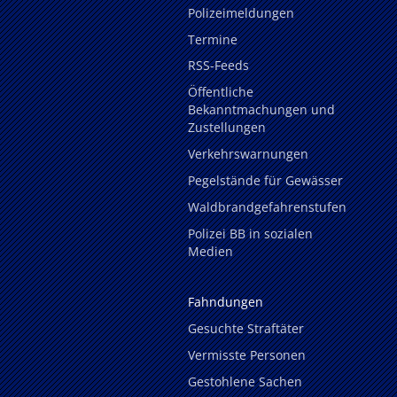
Polizeimeldungen
Termine
RSS-Feeds
Öffentliche
Bekanntmachungen und
Zustellungen
Verkehrswarnungen
Pegelstände für Gewässer
Waldbrandgefahrenstufen
Polizei BB in sozialen
Medien
Fahndungen
Gesuchte Straftäter
Vermisste Personen
Gestohlene Sachen