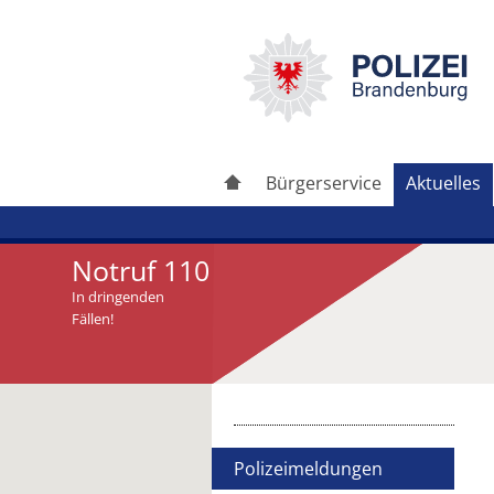
Bürgerservice
Aktuelles
Notruf 110
In dringenden
Fällen!
Artikel drucken
Artikel weiterleiten
Polizeimeldungen