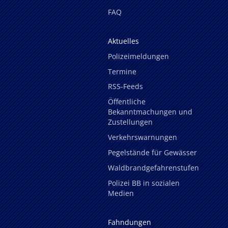
FAQ
Aktuelles
Polizeimeldungen
Termine
RSS-Feeds
Öffentliche
Bekanntmachungen und
Zustellungen
Verkehrswarnungen
Pegelstände für Gewässer
Waldbrandgefahrenstufen
Polizei BB in sozialen
Medien
Fahndungen