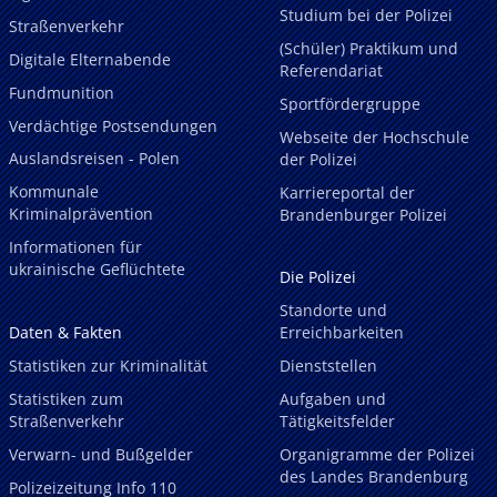
Studium bei der Polizei
Straßenverkehr
(Schüler) Praktikum und
Digitale Elternabende
Referendariat
Fundmunition
Sportfördergruppe
Verdächtige Postsendungen
Webseite der Hochschule
Auslandsreisen - Polen
der Polizei
Kommunale
Karriereportal der
Kriminalprävention
Brandenburger Polizei
Informationen für
ukrainische Geflüchtete
Die Polizei
Standorte und
Daten & Fakten
Erreichbarkeiten
Statistiken zur Kriminalität
Dienststellen
Statistiken zum
Aufgaben und
Straßenverkehr
Tätigkeitsfelder
Verwarn- und Bußgelder
Organigramme der Polizei
des Landes Brandenburg
Polizeizeitung Info 110