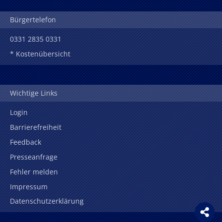
Bürgertelefon
0331 2835 0331
* Kostenübersicht
Wichtige Links
Login
Barrierefreiheit
Feedback
Presseanfrage
Fehler melden
Impressum
Datenschutzerklärung