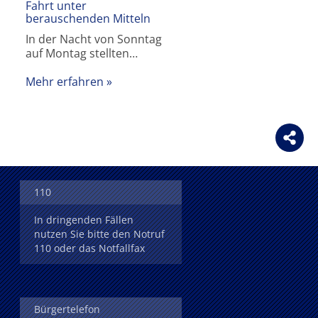
Fahrt unter
berauschenden Mitteln
In der Nacht von Sonntag
auf Montag stellten…
Mehr erfahren
110
In dringenden Fällen
nutzen Sie bitte den Notruf
110 oder das Notfallfax
Bürgertelefon