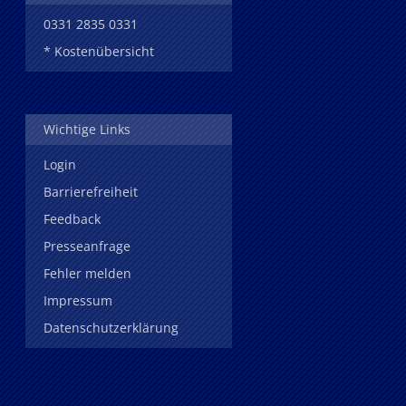
0331 2835 0331
* Kostenübersicht
Wichtige Links
Login
Barrierefreiheit
Feedback
Presseanfrage
Fehler melden
Impressum
Datenschutzerklärung