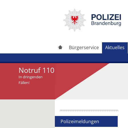
Bürgerservice
Aktuelles
Notruf 110
In dringenden
Fällen!
Artikel drucken
Artikel weiterleiten
Polizeimeldungen