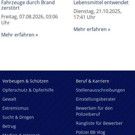
Fahrzeuge durch Brand
Lebensmittel entwendet
zerstört
Dienstag, 21.10.2025,
Freitag, 07.08.2026, 03:06
17:41 Uhr
Uhr
Mehr erfahren
Mehr erfahren
Vorbeugen & Schützen
Beruf & Karriere
Opferschutz & Opferhilfe
Stellenausschreibungen
Gewalt
Einstellungsberater
Extremismus
Bewerben für den
Polizeiberuf
Sucht & Drogen
Rangliste für Bewerber
Betrug
Polizei BB Vlog