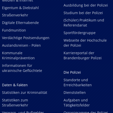
Medien & Internet
Ausbildung bei der Polizei
Eigentum & Diebstahl
Studium bei der Polizei
Straßenverkehr
(Schüler) Praktikum und
Digitale Elternabende
Referendariat
Fundmunition
Sportfördergruppe
Verdächtige Postsendungen
Webseite der Hochschule
Auslandsreisen - Polen
der Polizei
Kommunale
Karriereportal der
Kriminalprävention
Brandenburger Polizei
Informationen für
ukrainische Geflüchtete
Die Polizei
Standorte und
Daten & Fakten
Erreichbarkeiten
Statistiken zur Kriminalität
Dienststellen
Statistiken zum
Aufgaben und
Straßenverkehr
Tätigkeitsfelder
Verwarn- und Bußgelder
Organigramme der Polizei