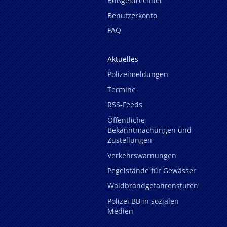
Bußgeldrechner
Benutzerkonto
FAQ
Aktuelles
Polizeimeldungen
Termine
RSS-Feeds
Öffentliche
Bekanntmachungen und
Zustellungen
Verkehrswarnungen
Pegelstände für Gewässer
Waldbrandgefahrenstufen
Polizei BB in sozialen
Medien