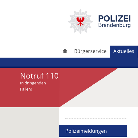
Bürgerservice
Aktuelles
Notruf 110
In dringenden
Fällen!
Artikel drucken
Artikel weiterleiten
Polizeimeldungen