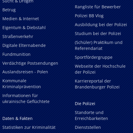
Sucht & Drogen
Rangliste für Bewerber
Betrug
Polizei BB Vlog
Medien & Internet
Ausbildung bei der Polizei
Eigentum & Diebstahl
Studium bei der Polizei
Straßenverkehr
(Schüler) Praktikum und
Digitale Elternabende
Referendariat
Fundmunition
Sportfördergruppe
Verdächtige Postsendungen
Webseite der Hochschule
Auslandsreisen - Polen
der Polizei
Kommunale
Karriereportal der
Kriminalprävention
Brandenburger Polizei
Informationen für
ukrainische Geflüchtete
Die Polizei
Standorte und
Daten & Fakten
Erreichbarkeiten
Statistiken zur Kriminalität
Dienststellen