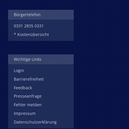
Bürgertelefon
0331 2835 0331
* Kostenübersicht
Wichtige Links
Login
Barrierefreiheit
Feedback
Presseanfrage
Fehler melden
Impressum
Datenschutzerklärung