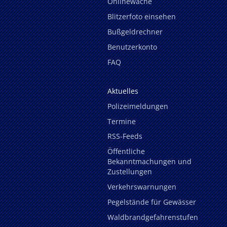
Onlinewache
Blitzerfoto einsehen
Bußgeldrechner
Benutzerkonto
FAQ
Aktuelles
Polizeimeldungen
Termine
RSS-Feeds
Öffentliche
Bekanntmachungen und
Zustellungen
Verkehrswarnungen
Pegelstände für Gewässer
Waldbrandgefahrenstufen