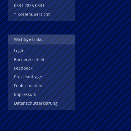
0331 2835 0331
* Kostenübersicht
Wichtige Links
Login
Barrierefreiheit
Feedback
Presseanfrage
Fehler melden
Impressum
Datenschutzerklärung