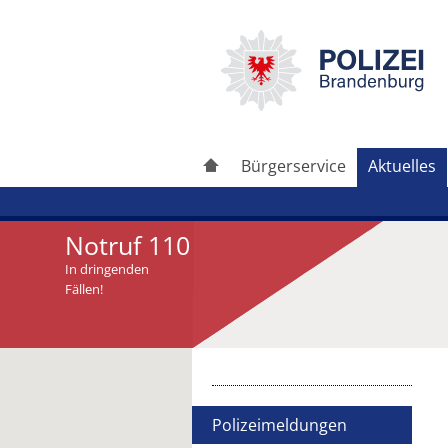
Bürgerservice
Aktuelles
Notruf 110
In dringenden
Fällen!
Artikel drucken
Artikel weiterleiten
Polizeimeldungen