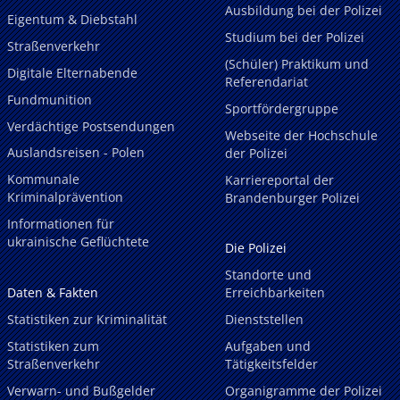
Ausbildung bei der Polizei
Eigentum & Diebstahl
Studium bei der Polizei
Straßenverkehr
(Schüler) Praktikum und
Digitale Elternabende
Referendariat
Fundmunition
Sportfördergruppe
Verdächtige Postsendungen
Webseite der Hochschule
Auslandsreisen - Polen
der Polizei
Kommunale
Karriereportal der
Kriminalprävention
Brandenburger Polizei
Informationen für
ukrainische Geflüchtete
Die Polizei
Standorte und
Daten & Fakten
Erreichbarkeiten
Statistiken zur Kriminalität
Dienststellen
Statistiken zum
Aufgaben und
Straßenverkehr
Tätigkeitsfelder
Verwarn- und Bußgelder
Organigramme der Polizei