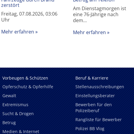
zerstört
Am Dienstagmorgen ist
Freitag, 07.08.2026, 03:06
eine 76-Jährige nach
Uhr
dem…
Mehr erfahren
Mehr erfahren
Vorbeugen & Schützen
Beruf & Karriere
Opferschutz & Opferhilfe
Stellenausschreibungen
Gewalt
Einstellungsberater
Extremismus
Bewerben für den
Polizeiberuf
Sucht & Drogen
Rangliste für Bewerber
Betrug
Polizei BB Vlog
Medien & Internet