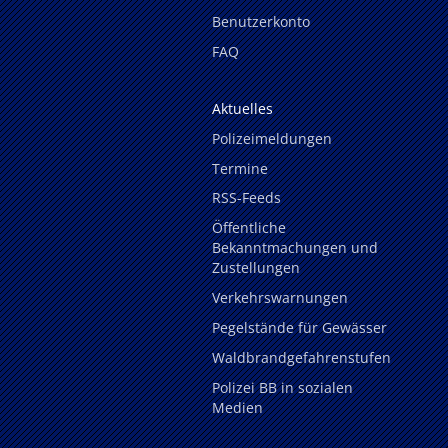
Benutzerkonto
FAQ
Aktuelles
Polizeimeldungen
Termine
RSS-Feeds
Öffentliche
Bekanntmachungen und
Zustellungen
Verkehrswarnungen
Pegelstände für Gewässer
Waldbrandgefahrenstufen
Polizei BB in sozialen
Medien