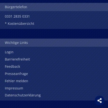
Bürgertelefon
0331 2835 0331
* Kostenübersicht
Wichtige Links
Login
Barrierefreiheit
Feedback
Presseanfrage
Fehler melden
Impressum
Datenschutzerklärung