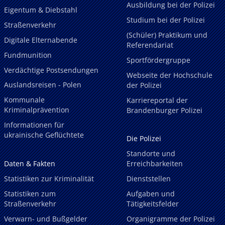
Ausbildung bei der Polizei
Eigentum & Diebstahl
Studium bei der Polizei
Straßenverkehr
(Schüler) Praktikum und
Digitale Elternabende
Referendariat
Fundmunition
Sportfördergruppe
Verdächtige Postsendungen
Webseite der Hochschule
Auslandsreisen - Polen
der Polizei
Kommunale
Karriereportal der
Kriminalprävention
Brandenburger Polizei
Informationen für
ukrainische Geflüchtete
Die Polizei
Standorte und
Daten & Fakten
Erreichbarkeiten
Statistiken zur Kriminalität
Dienststellen
Statistiken zum
Aufgaben und
Straßenverkehr
Tätigkeitsfelder
Verwarn- und Bußgelder
Organigramme der Polizei