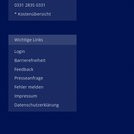
0331 2835 0331
* Kostenübersicht
Wichtige Links
Login
Barrierefreiheit
Feedback
Presseanfrage
Fehler melden
Impressum
Datenschutzerklärung