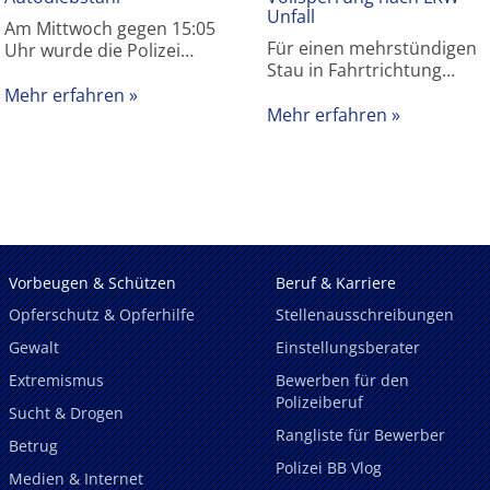
Unfall
Am Mittwoch gegen 15:05
Für einen mehrstündigen
Uhr wurde die Polizei…
Stau in Fahrtrichtung…
Mehr erfahren
Mehr erfahren
Vorbeugen & Schützen
Beruf & Karriere
Opferschutz & Opferhilfe
Stellenausschreibungen
Gewalt
Einstellungsberater
Extremismus
Bewerben für den
Polizeiberuf
Sucht & Drogen
Rangliste für Bewerber
Betrug
Polizei BB Vlog
Medien & Internet