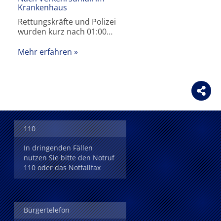
Krankenhaus
Rettungskräfte und Polizei
wurden kurz nach 01:00…
Mehr erfahren
110
In dringenden Fällen
nutzen Sie bitte den Notruf
110 oder das Notfallfax
Bürgertelefon