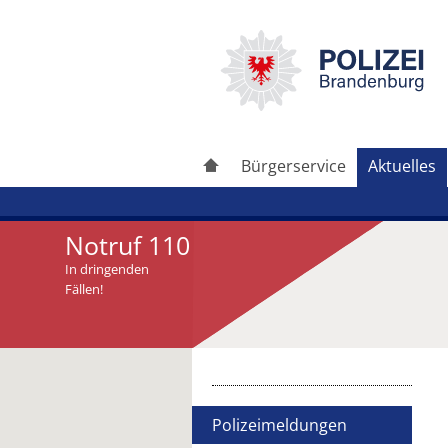
Bürgerservice
Aktuelles
Notruf 110
In dringenden
Fällen!
Artikel drucken
Artikel weiterleiten
Polizeimeldungen