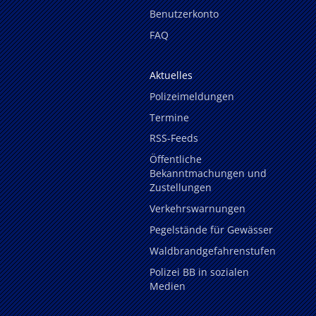
Benutzerkonto
FAQ
Aktuelles
Polizeimeldungen
Termine
RSS-Feeds
Öffentliche
Bekanntmachungen und
Zustellungen
Verkehrswarnungen
Pegelstände für Gewässer
Waldbrandgefahrenstufen
Polizei BB in sozialen
Medien