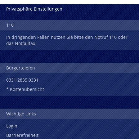
Privatsphäre Einstellungen
110
In dringenden Fällen nutzen Sie bitte den Notruf 110 oder
das Notfallfax
Bürgertelefon
0331 2835 0331
* Kostenübersicht
Wichtige Links
Login
Barrierefreiheit