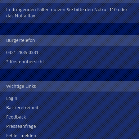
In dringenden Fällen nutzen Sie bitte den Notruf 110 oder
das Notfallfax
Bürgertelefon
0331 2835 0331
* Kostenübersicht
Wichtige Links
Login
Barrierefreiheit
Feedback
Presseanfrage
Fehler melden