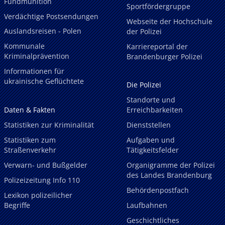
Fundmunition
Sportfördergruppe
Verdächtige Postsendungen
Webseite der Hochschule
Auslandsreisen - Polen
der Polizei
Kommunale
Karriereportal der
Kriminalprävention
Brandenburger Polizei
Informationen für
ukrainische Geflüchtete
Die Polizei
Standorte und
Daten & Fakten
Erreichbarkeiten
Statistiken zur Kriminalität
Dienststellen
Statistiken zum
Aufgaben und
Straßenverkehr
Tätigkeitsfelder
Verwarn- und Bußgelder
Organigramme der Polizei
des Landes Brandenburg
Polizeizeitung Info 110
Behördenpostfach
Lexikon polizeilicher
Begriffe
Laufbahnen
Geschichtliches