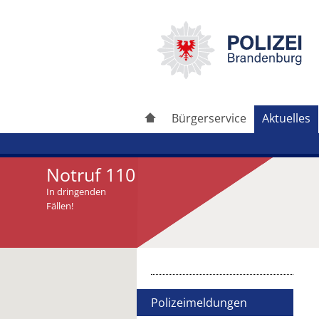
Bürgerservice
Aktuelles
Notruf 110
In dringenden
Fällen!
Artikel drucken
Artikel weiterleiten
Polizeimeldungen