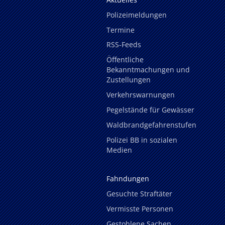
Polizeimeldungen
Termine
RSS-Feeds
Öffentliche
Bekanntmachungen und
Zustellungen
Verkehrswarnungen
Pegelstände für Gewässer
Waldbrandgefahrenstufen
Polizei BB in sozialen
Medien
Fahndungen
Gesuchte Straftäter
Vermisste Personen
Gestohlene Sachen