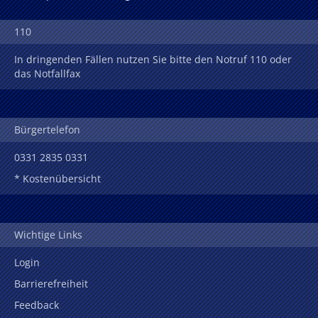
110
In dringenden Fällen nutzen Sie bitte den Notruf 110 oder
das Notfallfax
Bürgertelefon
0331 2835 0331
* Kostenübersicht
Wichtige Links
Login
Barrierefreiheit
Feedback