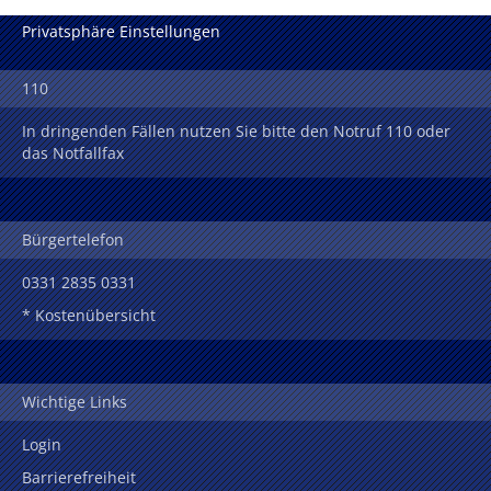
Privatsphäre Einstellungen
110
In dringenden Fällen nutzen Sie bitte den Notruf 110 oder
das Notfallfax
Bürgertelefon
0331 2835 0331
* Kostenübersicht
Wichtige Links
Login
Barrierefreiheit