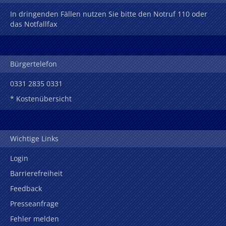
In dringenden Fällen nutzen Sie bitte den Notruf 110 oder
das Notfallfax
Bürgertelefon
0331 2835 0331
* Kostenübersicht
Wichtige Links
Login
Barrierefreiheit
Feedback
Presseanfrage
Fehler melden