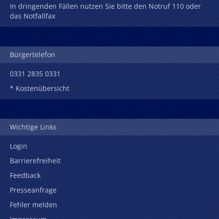
In dringenden Fällen nutzen Sie bitte den Notruf 110 oder
das Notfallfax
Bürgertelefon
0331 2835 0331
* Kostenübersicht
Wichtige Links
Login
Barrierefreiheit
Feedback
Presseanfrage
Fehler melden