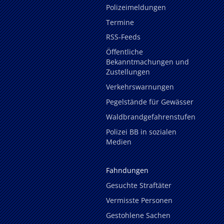
Polizeimeldungen
Termine
RSS-Feeds
Öffentliche
Bekanntmachungen und
Zustellungen
Verkehrswarnungen
Pegelstände für Gewässer
Waldbrandgefahrenstufen
Polizei BB in sozialen
Medien
Fahndungen
Gesuchte Straftäter
Vermisste Personen
Gestohlene Sachen