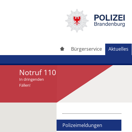
Bürgerservice
Aktuelles
Notruf 110
In dringenden
Fällen!
Artikel drucken
Artikel weiterleiten
Polizeimeldungen