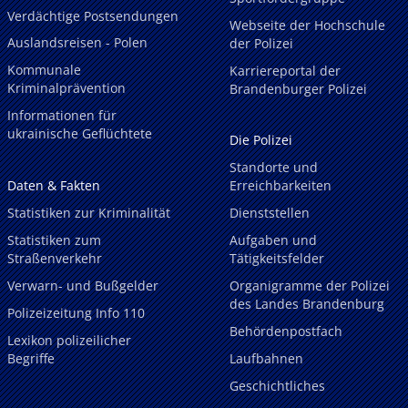
Verdächtige Postsendungen
Webseite der Hochschule
Auslandsreisen - Polen
der Polizei
Kommunale
Karriereportal der
Kriminalprävention
Brandenburger Polizei
Informationen für
ukrainische Geflüchtete
Die Polizei
Standorte und
Daten & Fakten
Erreichbarkeiten
Statistiken zur Kriminalität
Dienststellen
Statistiken zum
Aufgaben und
Straßenverkehr
Tätigkeitsfelder
Verwarn- und Bußgelder
Organigramme der Polizei
des Landes Brandenburg
Polizeizeitung Info 110
Behördenpostfach
Lexikon polizeilicher
Begriffe
Laufbahnen
Geschichtliches