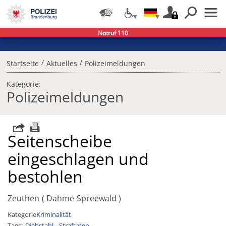
Notruf 110
/
/
Startseite
Aktuelles
Polizeimeldungen
Kategorie:
Polizeimeldungen
Seitenscheibe
eingeschlagen und
bestohlen
Zeuthen
Dahme-Spreewald
Kategorie
Kriminalität
Tags
Diebstahl
Straftaten