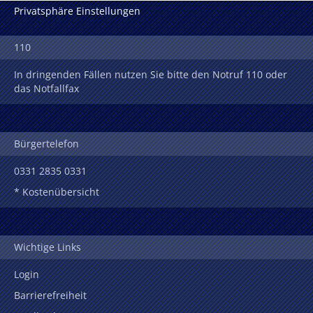
Privatsphäre Einstellungen
110
In dringenden Fällen nutzen Sie bitte den Notruf 110 oder
das Notfallfax
Bürgertelefon
0331 2835 0331
* Kostenübersicht
Wichtige Links
Login
Barrierefreiheit