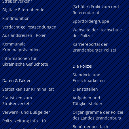
Straßenverkehr
(Schüler) Praktikum und
Digitale Elternabende
Referendariat
Fundmunition
Sportfördergruppe
Verdächtige Postsendungen
Webseite der Hochschule
Auslandsreisen - Polen
der Polizei
Kommunale
Karriereportal der
Kriminalprävention
Brandenburger Polizei
Informationen für
ukrainische Geflüchtete
Die Polizei
Standorte und
Daten & Fakten
Erreichbarkeiten
Statistiken zur Kriminalität
Dienststellen
Statistiken zum
Aufgaben und
Straßenverkehr
Tätigkeitsfelder
Verwarn- und Bußgelder
Organigramme der Polizei
des Landes Brandenburg
Polizeizeitung Info 110
Behördenpostfach