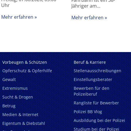
Fahrbahn ist ein 38-
Uhr
Jähriger am…
Mehr erfahren
Mehr erfahren
Vorbeugen & Schützen
Beruf & Karriere
Opferschutz & Opferhilfe
Stellenausschreibungen
Gewalt
Einstellungsberater
Extremismus
Bewerben für den
Polizeiberuf
Sucht & Drogen
Rangliste für Bewerber
Betrug
Polizei BB Vlog
Medien & Internet
Ausbildung bei der Polizei
Eigentum & Diebstahl
Studium bei der Polizei