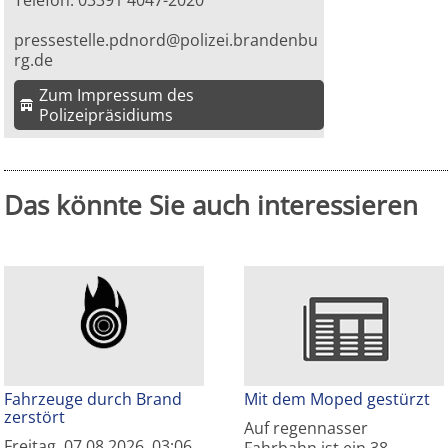
Telefon: 03391 4047-2020
pressestelle.pdnord@polizei.brandenbu
rg.de
Zum Impressum des
Polizeipräsidiums
Das könnte Sie auch interessieren
Fahrzeuge durch Brand
Mit dem Moped gestürzt
zerstört
Auf regennasser
Freitag, 07.08.2026, 03:06