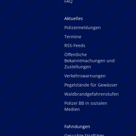
FAQ
Aktuelles
Polizeimeldungen
Termine
RSS-Feeds
Öffentliche
Bekanntmachungen und
Zustellungen
Verkehrswarnungen
Pegelstände für Gewässer
Waldbrandgefahrenstufen
Polizei BB in sozialen
Medien
Fahndungen
Gesuchte Straftäter