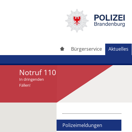
Bürgerservice
Aktuelles
Notruf 110
In dringenden
Fällen!
Artikel drucken
Artikel weiterleiten
Polizeimeldungen