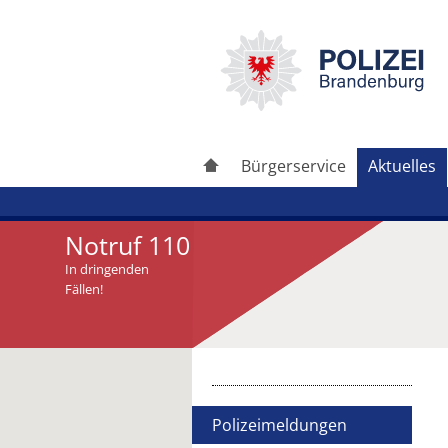
Bürgerservice
Aktuelles
Notruf 110
In dringenden
Fällen!
Artikel drucken
Artikel weiterleiten
Polizeimeldungen