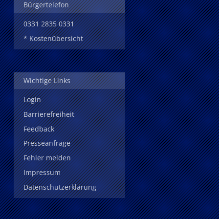
Bürgertelefon
0331 2835 0331
* Kostenübersicht
Wichtige Links
Login
Barrierefreiheit
Feedback
Presseanfrage
Fehler melden
Impressum
Datenschutzerklärung