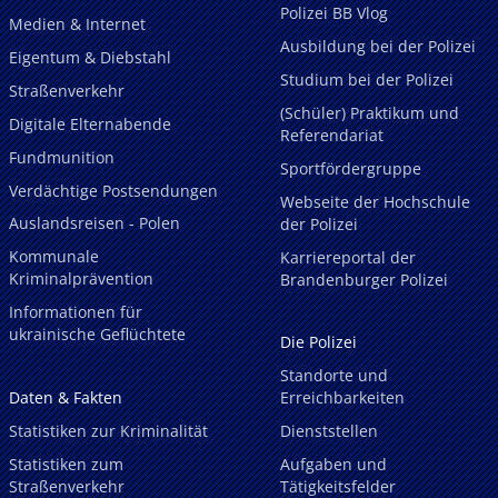
Polizei BB Vlog
Medien & Internet
Ausbildung bei der Polizei
Eigentum & Diebstahl
Studium bei der Polizei
Straßenverkehr
(Schüler) Praktikum und
Digitale Elternabende
Referendariat
Fundmunition
Sportfördergruppe
Verdächtige Postsendungen
Webseite der Hochschule
Auslandsreisen - Polen
der Polizei
Kommunale
Karriereportal der
Kriminalprävention
Brandenburger Polizei
Informationen für
ukrainische Geflüchtete
Die Polizei
Standorte und
Daten & Fakten
Erreichbarkeiten
Statistiken zur Kriminalität
Dienststellen
Statistiken zum
Aufgaben und
Straßenverkehr
Tätigkeitsfelder