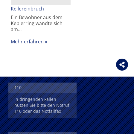
Kellereinbruch
Ein Bewohner aus dem
Keplerring wandte sich
am…
Mehr erfahren
110
In dringenden Fällen
nutzen Sie bitte den Notruf
110 oder das Notfallfax