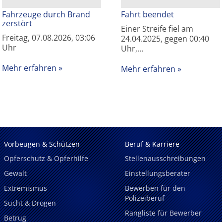
Fahrzeuge durch Brand
Fahrt beendet
zerstört
Einer Streife fiel am
Freitag, 07.08.2026, 03:06
24.04.2025, gegen 00:40
Uhr
Uhr,…
Mehr erfahren
Mehr erfahren
Vorbeugen & Schützen
Beruf & Karriere
Opferschutz & Opferhilfe
Stellenausschreibungen
Gewalt
Einstellungsberater
Extremismus
Bewerben für den
Polizeiberuf
Sucht & Drogen
Rangliste für Bewerber
Betrug