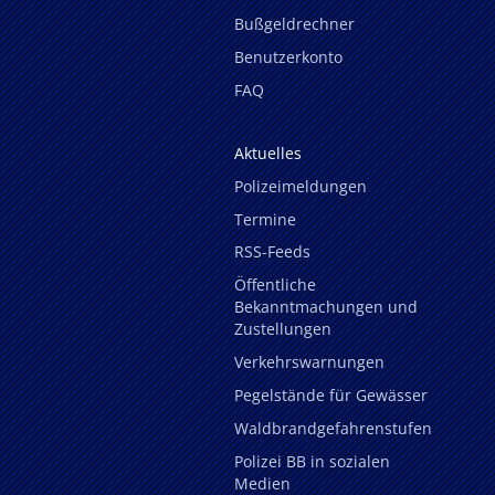
Bußgeldrechner
Benutzerkonto
FAQ
Aktuelles
Polizeimeldungen
Termine
RSS-Feeds
Öffentliche
Bekanntmachungen und
Zustellungen
Verkehrswarnungen
Pegelstände für Gewässer
Waldbrandgefahrenstufen
Polizei BB in sozialen
Medien