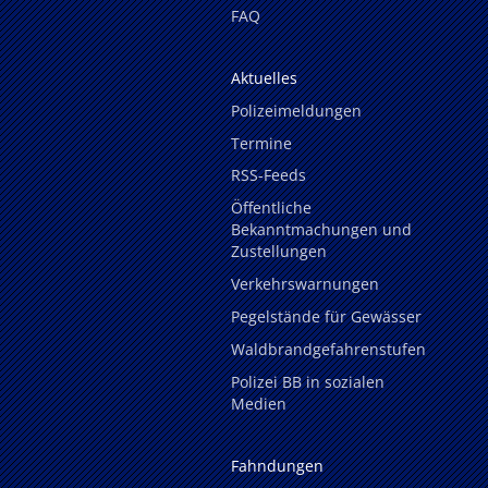
FAQ
Aktuelles
Polizeimeldungen
Termine
RSS-Feeds
Öffentliche
Bekanntmachungen und
Zustellungen
Verkehrswarnungen
Pegelstände für Gewässer
Waldbrandgefahrenstufen
Polizei BB in sozialen
Medien
Fahndungen