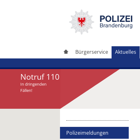
Bürgerservice
Aktuelles
Notruf 110
In dringenden
Fällen!
Artikel drucken
Artikel weiterleiten
Polizeimeldungen