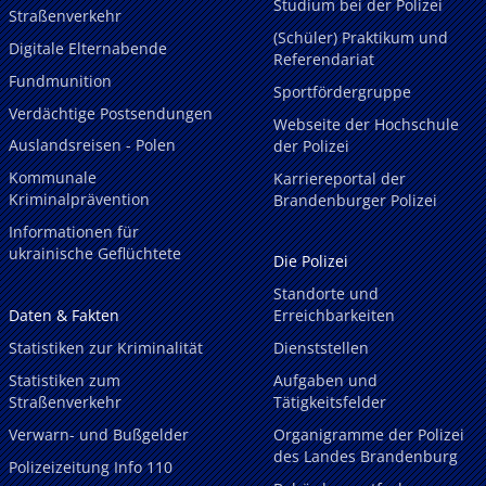
Studium bei der Polizei
Straßenverkehr
(Schüler) Praktikum und
Digitale Elternabende
Referendariat
Fundmunition
Sportfördergruppe
Verdächtige Postsendungen
Webseite der Hochschule
Auslandsreisen - Polen
der Polizei
Kommunale
Karriereportal der
Kriminalprävention
Brandenburger Polizei
Informationen für
ukrainische Geflüchtete
Die Polizei
Standorte und
Daten & Fakten
Erreichbarkeiten
Statistiken zur Kriminalität
Dienststellen
Statistiken zum
Aufgaben und
Straßenverkehr
Tätigkeitsfelder
Verwarn- und Bußgelder
Organigramme der Polizei
des Landes Brandenburg
Polizeizeitung Info 110