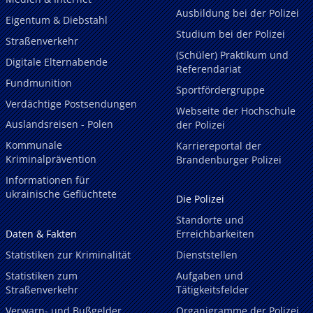
Ausbildung bei der Polizei
Eigentum & Diebstahl
Studium bei der Polizei
Straßenverkehr
(Schüler) Praktikum und
Digitale Elternabende
Referendariat
Fundmunition
Sportfördergruppe
Verdächtige Postsendungen
Webseite der Hochschule
Auslandsreisen - Polen
der Polizei
Kommunale
Karriereportal der
Kriminalprävention
Brandenburger Polizei
Informationen für
ukrainische Geflüchtete
Die Polizei
Standorte und
Daten & Fakten
Erreichbarkeiten
Statistiken zur Kriminalität
Dienststellen
Statistiken zum
Aufgaben und
Straßenverkehr
Tätigkeitsfelder
Verwarn- und Bußgelder
Organigramme der Polizei