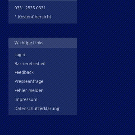
0331 2835 0331
* Kostenübersicht
Wichtige Links
Login
Barrierefreiheit
Feedback
Presseanfrage
Fehler melden
Impressum
Datenschutzerklärung