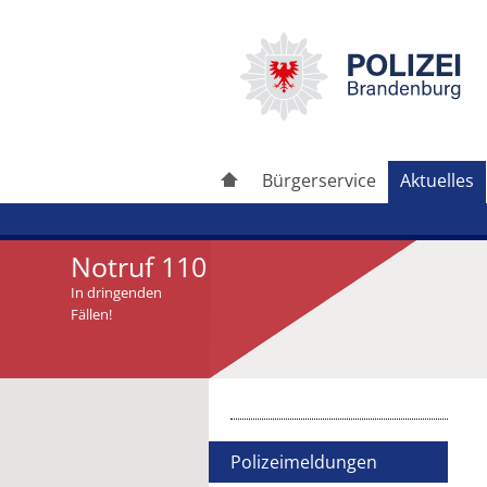
Bürgerservice
Aktuelles
Notruf 110
In dringenden
Fällen!
Artikel drucken
Artikel weiterleiten
Polizeimeldungen