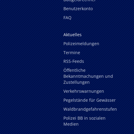
Benutzerkonto
FAQ
Aktuelles
Polizeimeldungen
Termine
RSS-Feeds
Öffentliche
Bekanntmachungen und
Zustellungen
Verkehrswarnungen
Pegelstände für Gewässer
Waldbrandgefahrenstufen
Polizei BB in sozialen
Medien