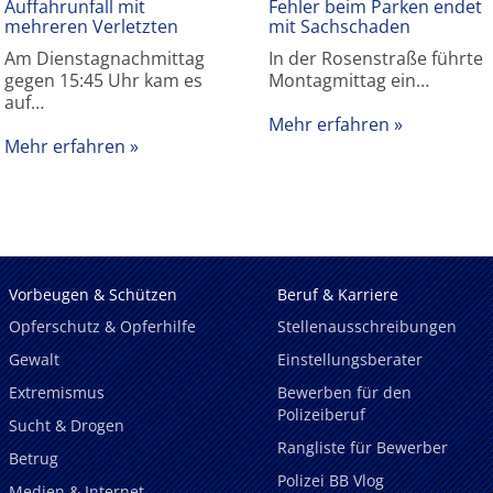
Auffahrunfall mit
Fehler beim Parken endet
mehreren Verletzten
mit Sachschaden
Am Dienstagnachmittag
In der Rosenstraße führte
gegen 15:45 Uhr kam es
Montagmittag ein…
auf…
Mehr erfahren
Mehr erfahren
Vorbeugen & Schützen
Beruf & Karriere
Opferschutz & Opferhilfe
Stellenausschreibungen
Gewalt
Einstellungsberater
Extremismus
Bewerben für den
Polizeiberuf
Sucht & Drogen
Rangliste für Bewerber
Betrug
Polizei BB Vlog
Medien & Internet