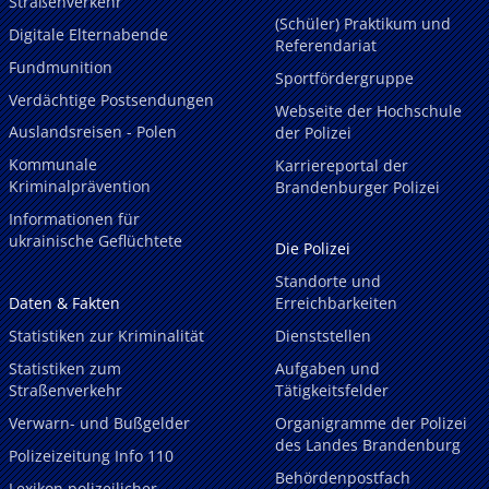
Straßenverkehr
(Schüler) Praktikum und
Digitale Elternabende
Referendariat
Fundmunition
Sportfördergruppe
Verdächtige Postsendungen
Webseite der Hochschule
Auslandsreisen - Polen
der Polizei
Kommunale
Karriereportal der
Kriminalprävention
Brandenburger Polizei
Informationen für
ukrainische Geflüchtete
Die Polizei
Standorte und
Daten & Fakten
Erreichbarkeiten
Statistiken zur Kriminalität
Dienststellen
Statistiken zum
Aufgaben und
Straßenverkehr
Tätigkeitsfelder
Verwarn- und Bußgelder
Organigramme der Polizei
des Landes Brandenburg
Polizeizeitung Info 110
Behördenpostfach
Lexikon polizeilicher