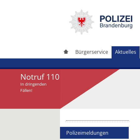
Bürgerservice
Aktuelles
Notruf 110
In dringenden
Fällen!
Artikel drucken
Artikel weiterleiten
Polizeimeldungen