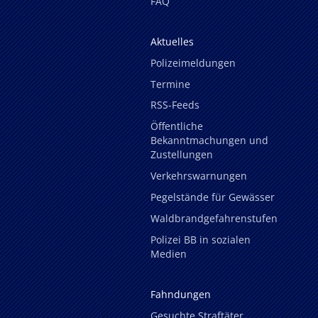
FAQ
Aktuelles
Polizeimeldungen
Termine
RSS-Feeds
Öffentliche
Bekanntmachungen und
Zustellungen
Verkehrswarnungen
Pegelstände für Gewässer
Waldbrandgefahrenstufen
Polizei BB in sozialen
Medien
Fahndungen
Gesuchte Straftäter