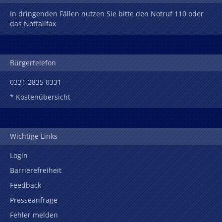
In dringenden Fällen nutzen Sie bitte den Notruf 110 oder
das Notfallfax
Bürgertelefon
0331 2835 0331
* Kostenübersicht
Wichtige Links
Login
Barrierefreiheit
Feedback
Presseanfrage
Fehler melden