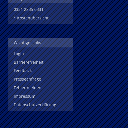
0331 2835 0331
* Kostenübersicht
Wichtige Links
Login
Barrierefreiheit
Feedback
Presseanfrage
Fehler melden
Impressum
Datenschutzerklärung