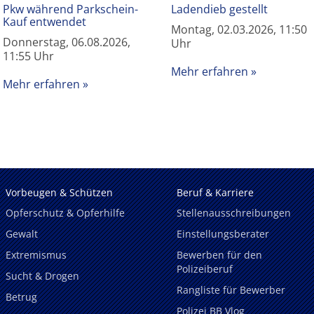
Pkw während Parkschein-
Ladendieb gestellt
Kauf entwendet
Montag, 02.03.2026, 11:50
Donnerstag, 06.08.2026,
Uhr
11:55 Uhr
Mehr erfahren
Mehr erfahren
Vorbeugen & Schützen
Beruf & Karriere
Opferschutz & Opferhilfe
Stellenausschreibungen
Gewalt
Einstellungsberater
Extremismus
Bewerben für den
Polizeiberuf
Sucht & Drogen
Rangliste für Bewerber
Betrug
Polizei BB Vlog