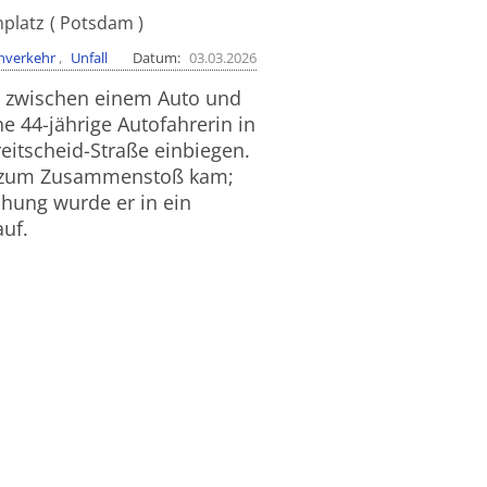
nplatz
Potsdam
nverkehr
Unfall
Datum
03.03.2026
l zwischen einem Auto und
e 44-jährige Autofahrerin in
reitscheid-Straße einbiegen.
as zum Zusammenstoß kam;
chung wurde er in ein
uf.