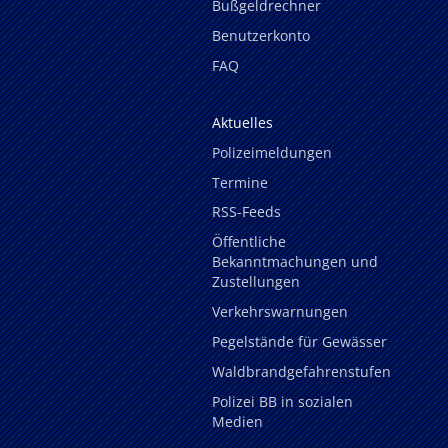
Bußgeldrechner
Benutzerkonto
FAQ
Aktuelles
Polizeimeldungen
Termine
RSS-Feeds
Öffentliche
Bekanntmachungen und
Zustellungen
Verkehrswarnungen
Pegelstände für Gewässer
Waldbrandgefahrenstufen
Polizei BB in sozialen
Medien