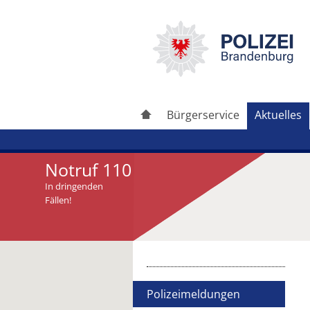
Bürgerservice
Aktuelles
Notruf 110
In dringenden
Fällen!
Artikel drucken
Artikel weiterleiten
Polizeimeldungen