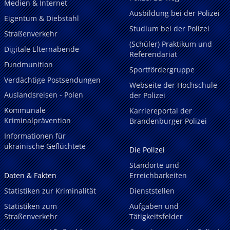
Medien & Internet
Ausbildung bei der Polizei
Eigentum & Diebstahl
Studium bei der Polizei
Straßenverkehr
(Schüler) Praktikum und
Digitale Elternabende
Referendariat
Fundmunition
Sportfördergruppe
Verdächtige Postsendungen
Webseite der Hochschule
Auslandsreisen - Polen
der Polizei
Kommunale
Karriereportal der
Kriminalprävention
Brandenburger Polizei
Informationen für
ukrainische Geflüchtete
Die Polizei
Standorte und
Daten & Fakten
Erreichbarkeiten
Statistiken zur Kriminalität
Dienststellen
Statistiken zum
Aufgaben und
Straßenverkehr
Tätigkeitsfelder