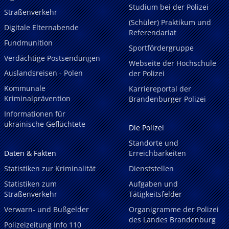
Studium bei der Polizei
Straßenverkehr
(Schüler) Praktikum und
Digitale Elternabende
Referendariat
Fundmunition
Sportfördergruppe
Verdächtige Postsendungen
Webseite der Hochschule
Auslandsreisen - Polen
der Polizei
Kommunale
Karriereportal der
Kriminalprävention
Brandenburger Polizei
Informationen für
ukrainische Geflüchtete
Die Polizei
Standorte und
Daten & Fakten
Erreichbarkeiten
Statistiken zur Kriminalität
Dienststellen
Statistiken zum
Aufgaben und
Straßenverkehr
Tätigkeitsfelder
Verwarn- und Bußgelder
Organigramme der Polizei
des Landes Brandenburg
Polizeizeitung Info 110