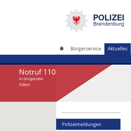
Bürgerservice
Aktuelles
Notruf 110
In dringenden
Fällen!
Artikel drucken
Artikel weiterleiten
Polizeimeldungen