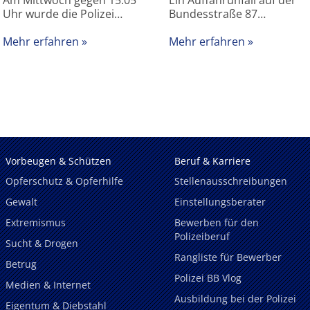
Am Mittwoch gegen 15:05
Ein Auffahrunfall auf der
Uhr wurde die Polizei…
Bundesstraße 87…
Mehr erfahren
Mehr erfahren
Vorbeugen & Schützen
Beruf & Karriere
Opferschutz & Opferhilfe
Stellenausschreibungen
Gewalt
Einstellungsberater
Extremismus
Bewerben für den
Polizeiberuf
Sucht & Drogen
Rangliste für Bewerber
Betrug
Polizei BB Vlog
Medien & Internet
Ausbildung bei der Polizei
Eigentum & Diebstahl