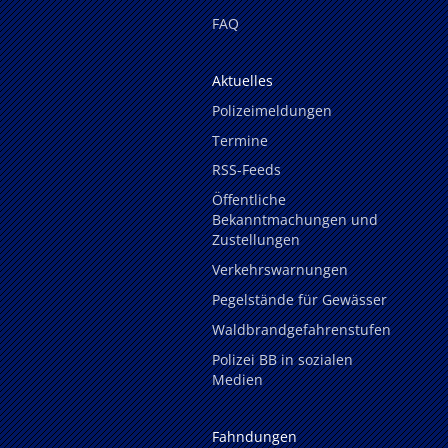
FAQ
Aktuelles
Polizeimeldungen
Termine
RSS-Feeds
Öffentliche
Bekanntmachungen und
Zustellungen
Verkehrswarnungen
Pegelstände für Gewässer
Waldbrandgefahrenstufen
Polizei BB in sozialen
Medien
Fahndungen