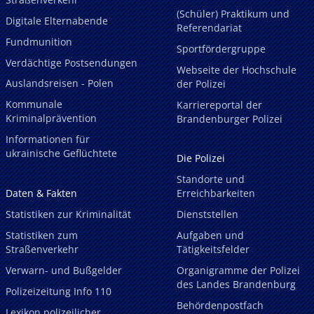
(Schüler) Praktikum und
Digitale Elternabende
Referendariat
Fundmunition
Sportfördergruppe
Verdächtige Postsendungen
Webseite der Hochschule
Auslandsreisen - Polen
der Polizei
Kommunale
Karriereportal der
Kriminalprävention
Brandenburger Polizei
Informationen für
ukrainische Geflüchtete
Die Polizei
Standorte und
Daten & Fakten
Erreichbarkeiten
Statistiken zur Kriminalität
Dienststellen
Statistiken zum
Aufgaben und
Straßenverkehr
Tätigkeitsfelder
Verwarn- und Bußgelder
Organigramme der Polizei
des Landes Brandenburg
Polizeizeitung Info 110
Behördenpostfach
Lexikon polizeilicher