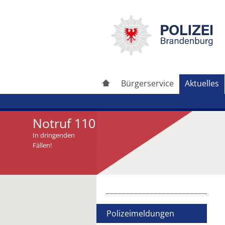
Bürgerservice
Aktuelles
Notruf 110
In dringenden
Fällen!
Artikel drucken
Artikel weiterleiten
Polizeimeldungen