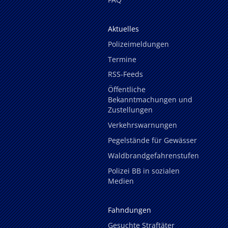
Aktuelles
Polizeimeldungen
Termine
RSS-Feeds
Öffentliche
Bekanntmachungen und
Zustellungen
Verkehrswarnungen
Pegelstände für Gewässer
Waldbrandgefahrenstufen
Polizei BB in sozialen
Medien
Fahndungen
Gesuchte Straftäter