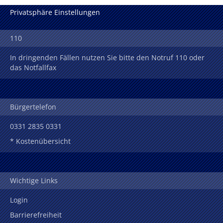
Privatsphäre Einstellungen
110
In dringenden Fällen nutzen Sie bitte den Notruf 110 oder
das Notfallfax
Bürgertelefon
0331 2835 0331
* Kostenübersicht
Wichtige Links
Login
Barrierefreiheit