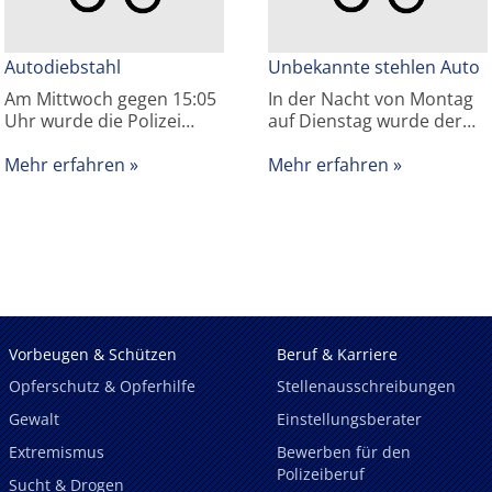
Autodiebstahl
Unbekannte stehlen Auto
Am Mittwoch gegen 15:05
In der Nacht von Montag
Uhr wurde die Polizei…
auf Dienstag wurde der…
Mehr erfahren
Mehr erfahren
Vorbeugen & Schützen
Beruf & Karriere
Opferschutz & Opferhilfe
Stellenausschreibungen
Gewalt
Einstellungsberater
Extremismus
Bewerben für den
Polizeiberuf
Sucht & Drogen