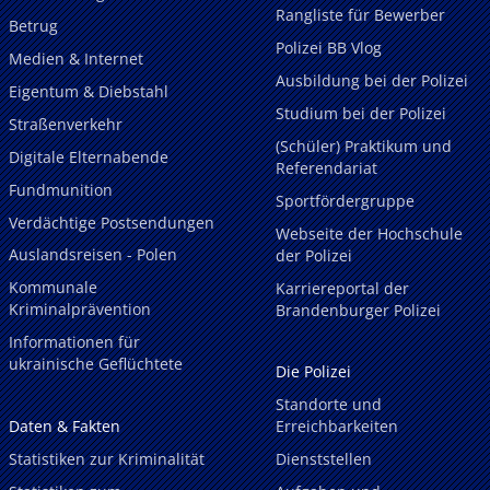
Rangliste für Bewerber
Betrug
Polizei BB Vlog
Medien & Internet
Ausbildung bei der Polizei
Eigentum & Diebstahl
Studium bei der Polizei
Straßenverkehr
(Schüler) Praktikum und
Digitale Elternabende
Referendariat
Fundmunition
Sportfördergruppe
Verdächtige Postsendungen
Webseite der Hochschule
Auslandsreisen - Polen
der Polizei
Kommunale
Karriereportal der
Kriminalprävention
Brandenburger Polizei
Informationen für
ukrainische Geflüchtete
Die Polizei
Standorte und
Daten & Fakten
Erreichbarkeiten
Statistiken zur Kriminalität
Dienststellen