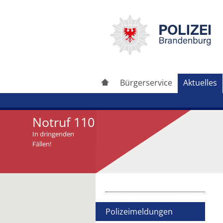
Bürgerservice
Aktuelles
Notruf 110
In dringenden
Fällen!
Artikel drucken
Artikel weiterleiten
Polizeimeldungen