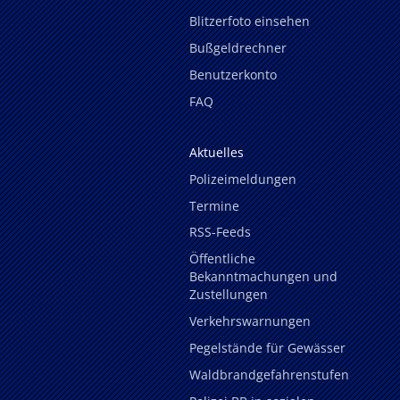
Blitzerfoto einsehen
Bußgeldrechner
Benutzerkonto
FAQ
Aktuelles
Polizeimeldungen
Termine
RSS-Feeds
Öffentliche
Bekanntmachungen und
Zustellungen
Verkehrswarnungen
Pegelstände für Gewässer
Waldbrandgefahrenstufen