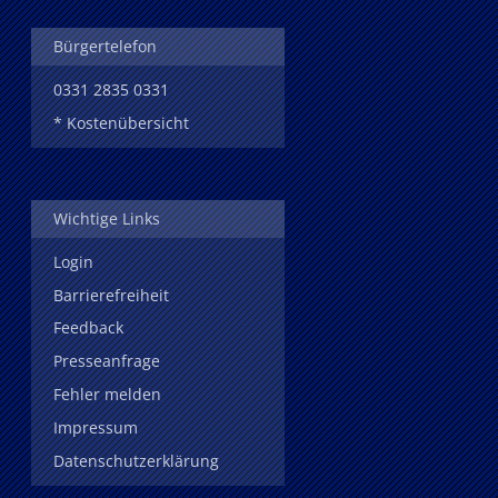
Bürgertelefon
0331 2835 0331
* Kostenübersicht
Wichtige Links
Login
Barrierefreiheit
Feedback
Presseanfrage
Fehler melden
Impressum
Datenschutzerklärung