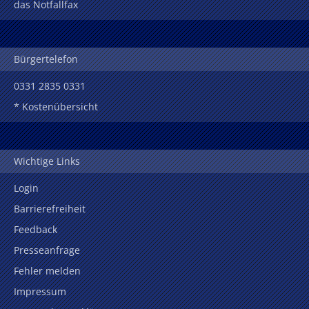
das Notfallfax
Bürgertelefon
0331 2835 0331
* Kostenübersicht
Wichtige Links
Login
Barrierefreiheit
Feedback
Presseanfrage
Fehler melden
Impressum